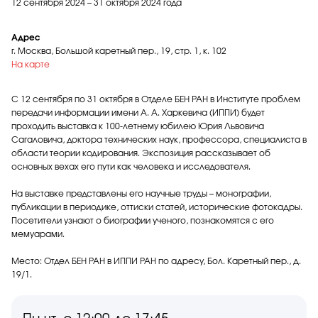
12 сентября 2024 – 31 октября 2024 года
Адрес
г. Москва, Большой каретный пер., 19, стр. 1, к. 102
На карте
С 12 сентября по 31 октября в Отделе БЕН РАН в Институте проблем
передачи информации имени А. А. Харкевича (ИППИ) будет
проходить выставка к 100-летнему юбилею Юрия Львовича
Сагаловича, доктора технических наук, профессора, специалиста в
области теории кодирования. Экспозиция рассказывает об
основных вехах его пути как человека и исследователя.
На выставке представлены его научные труды – монографии,
публикации в периодике, оттиски статей, исторические фотокадры.
Посетители узнают о биографии ученого, познакомятся с его
мемуарами.
Место: Отдел БЕН РАН в ИППИ РАН по адресу, Бол. Каретный пер., д.
19/1.