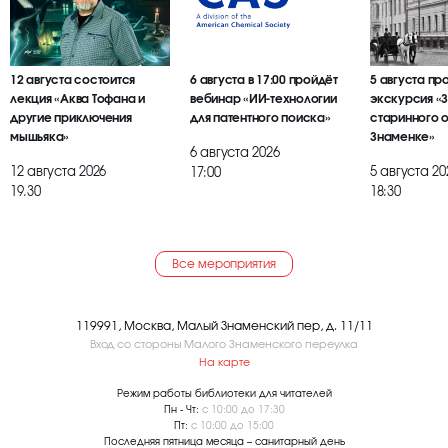
12 августа состоится
6 августа в 17:00 пройдёт
5 августа пр
лекция «Аква Тофана и
вебинар «ИИ-технологии
экскурсия «
другие приключения
для патентного поиска»
старинного 
мышьяка»
Знаменке»
6 августа 2026
12 августа 2026
5 августа 20
17:00
19.30
18:30
Все мероприятия
119991, Москва, Малый Знаменский пер, д. 11/11
Вход со стороны Малого Знаменского переулка
На карте
Режим работы библиотеки для читателей
Пн - Чт:
с 10:00 до 17:30
Пт:
с 10:00 до 15:00
Последняя пятница месяца – санитарный день