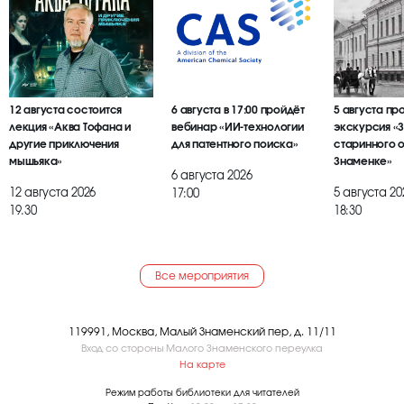
12 августа состоится
6 августа в 17:00 пройдёт
5 августа пр
лекция «Аква Тофана и
вебинар «ИИ-технологии
экскурсия «
другие приключения
для патентного поиска»
старинного 
мышьяка»
Знаменке»
6 августа 2026
12 августа 2026
5 августа 20
17:00
19.30
18:30
Все мероприятия
119991, Москва, Малый Знаменский пер, д. 11/11
Вход со стороны Малого Знаменского переулка
На карте
Режим работы библиотеки для читателей