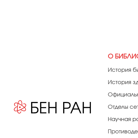
О БИБЛИ
История б
История з
Официаль
Отделы се
Научная р
Противоде