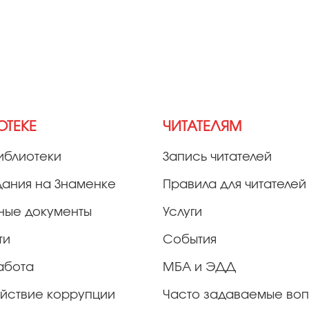
ОТЕКЕ
ЧИТАТЕЛЯМ
иблиотеки
Запись читателей
дания на Знаменке
Правила для читателей
ные документы
Услуги
ти
События
абота
МБА и ЭДД
йствие коррупции
Часто задаваемые во