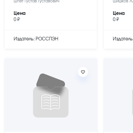
Шпет Густав Густавович
Шишков А
Цена
Цена
0 ₽
0 ₽
Издатель: РОССПЭН
Издател