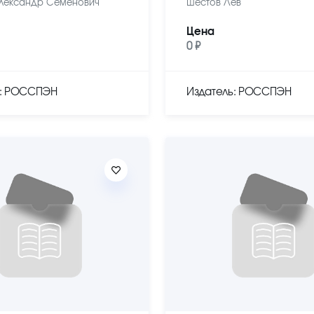
лександр Семенович
Шестов Лев
Цена
0 ₽
ь: РОССПЭН
Издатель: РОССПЭН