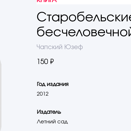
КНИГА
Старобельски
бесчеловечно
Чапский Юзеф
150 ₽
Год издания
2012
Издатель
Летний сад