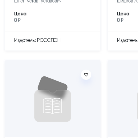
Шпет Густав Густавович
Шишков А
Цена
Цена
0 ₽
0 ₽
Издатель: РОССПЭН
Издател