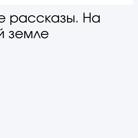
е рассказы. На
й земле