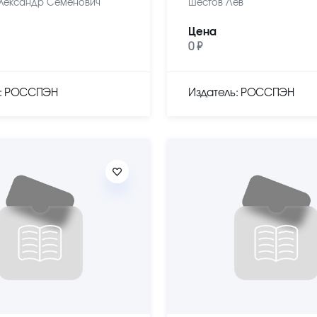
лександр Семенович
Шестов Лев
Цена
0 ₽
ь: РОССПЭН
Издатель: РОССПЭН