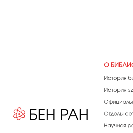
О БИБЛИ
История б
История з
Официаль
Отделы се
Научная р