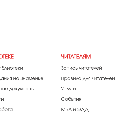
ОТЕКЕ
ЧИТАТЕЛЯМ
иблиотеки
Запись читателей
дания на Знаменке
Правила для читателей
ные документы
Услуги
ти
События
абота
МБА и ЭДД