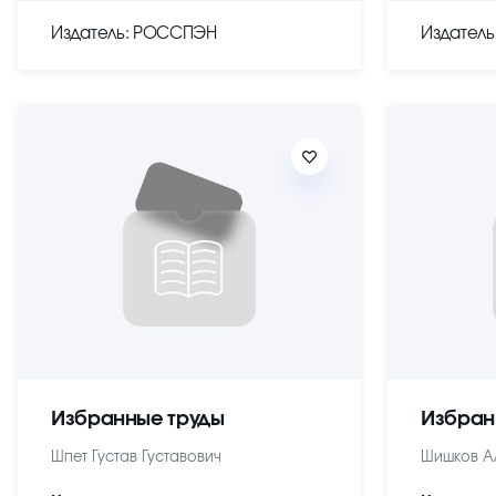
Издатель: РОССПЭН
Издател
Избранные труды
Избран
Шпет Густав Густавович
Шишков А