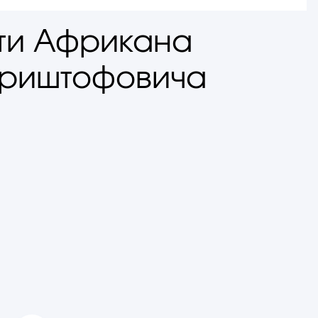
ти Африкана
Криштофовича