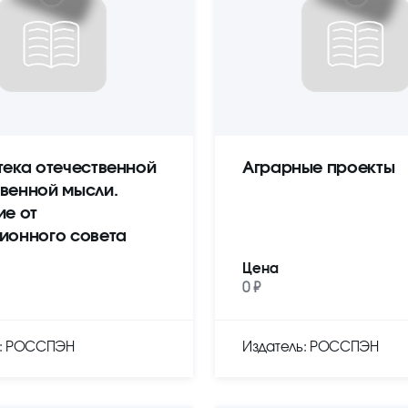
тека отечественной
Аграрные проекты
венной мысли.
ие от
ионного совета
Цена
0 ₽
ь: РОССПЭН
Издатель: РОССПЭН