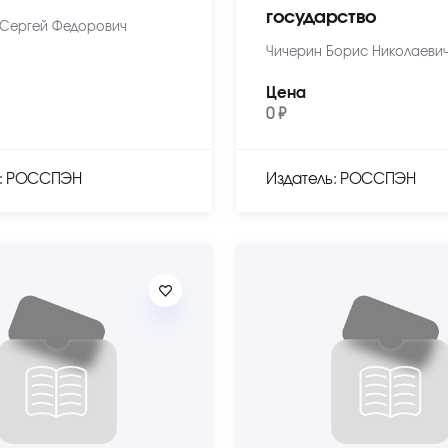
государство
Сергей Федорович
Чичерин Борис Николаеви
Цена
0 ₽
ь: РОССПЭН
Издатель: РОССПЭН