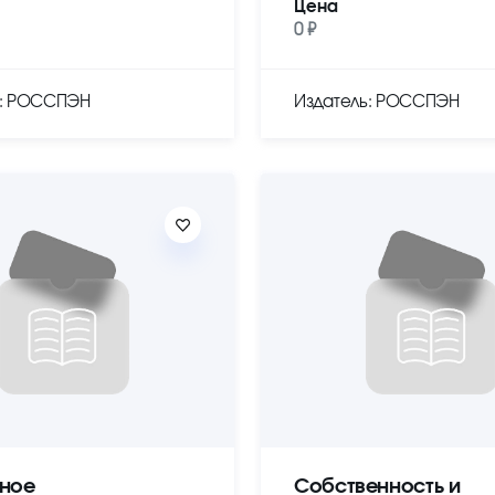
Цена
0 ₽
ь: РОССПЭН
Издатель: РОССПЭН
ное
Собственность и