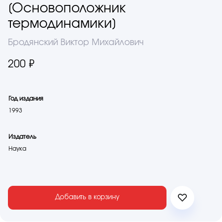
[Основоположник
термодинамики]
Бродянский Виктор Михайлович
200 ₽
Год издания
1993
Издатель
Наука
Добавить в корзину