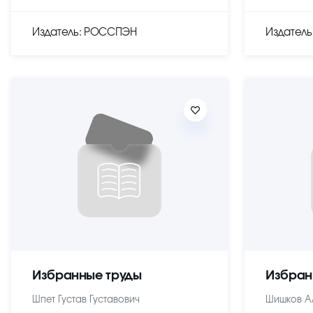
Издатель: РОССПЭН
Издател
Избранные труды
Избран
Шпет Густав Густавович
Шишков А