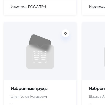
Издатель: РОССПЭН
Издател
Избранные труды
Избран
Шпет Густав Густавович
Шишков А