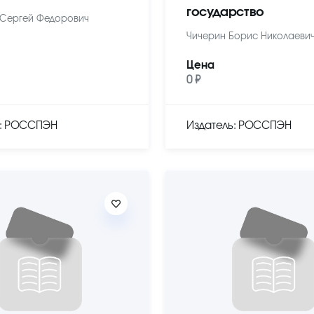
государство
Сергей Федорович
Чичерин Борис Николаеви
Цена
0 ₽
ь: РОССПЭН
Издатель: РОССПЭН