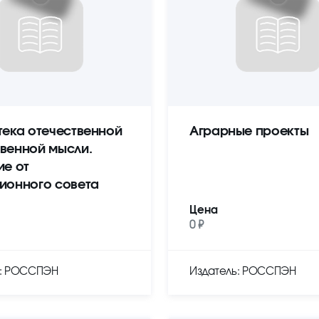
тека отечественной
Аграрные проекты
венной мысли.
ие от
ионного совета
Цена
0 ₽
ь: РОССПЭН
Издатель: РОССПЭН