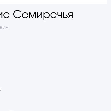
е Семиречья
вич
Р