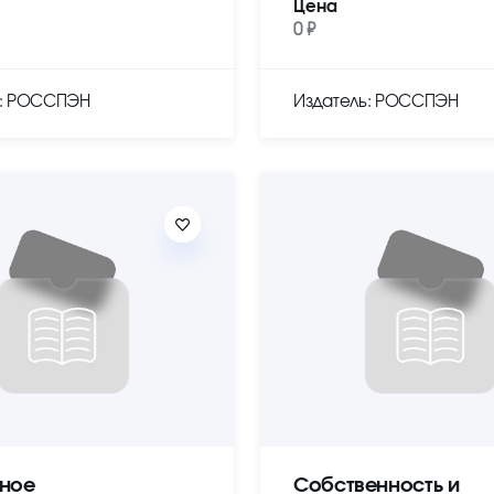
Цена
0 ₽
ь: РОССПЭН
Издатель: РОССПЭН
ное
Собственность и