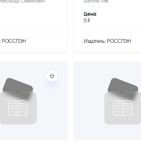
лександр Семенович
Шестов Лев
Цена
0 ₽
ь: РОССПЭН
Издатель: РОССПЭН