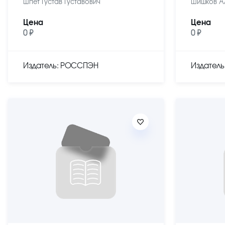
Шпет Густав Густавович
Шишков А
Цена
Цена
0 ₽
0 ₽
Издатель: РОССПЭН
Издател