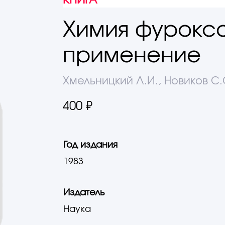
КНИГА
Химия фурокса
применение
Хмельницкий Л.И., Новиков С.С
400 ₽
Год издания
1983
Издатель
Наука