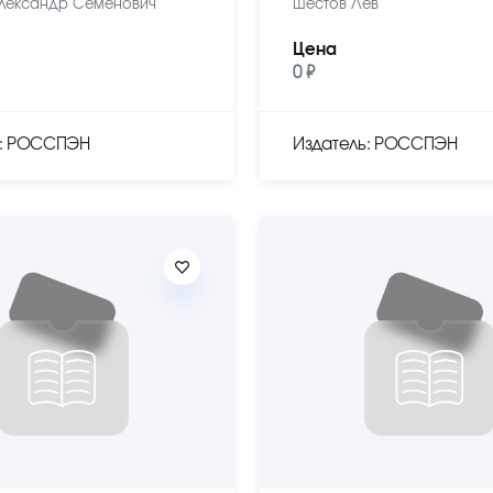
лександр Семенович
Шестов Лев
Цена
0 ₽
ь: РОССПЭН
Издатель: РОССПЭН