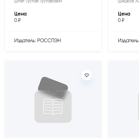
Шпет Густав Густавович
Шишков А
Цена
Цена
0 ₽
0 ₽
Издатель: РОССПЭН
Издател