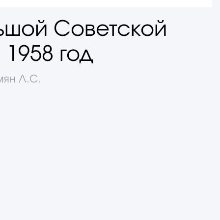
ьшой Советской
 1958 год
ян Л.С.