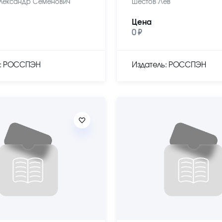
лександр Семенович
Шестов Лев
Цена
0 ₽
ь: РОССПЭН
Издатель: РОССПЭН