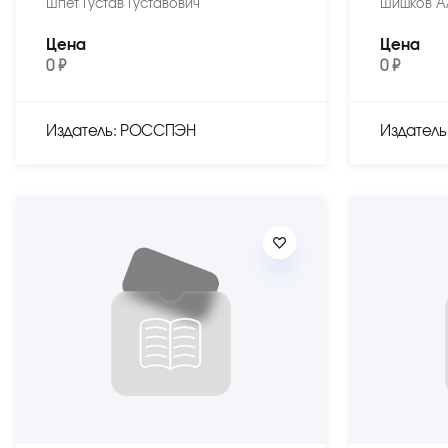
Шпет Густав Густавович
Шишков А
Цена
Цена
0 ₽
0 ₽
Издатель: РОССПЭН
Издател