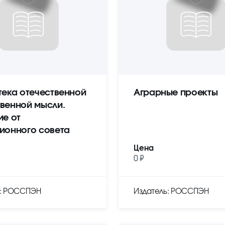
тека отечественной
Аграрные проекты
венной мысли.
ие от
ионного совета
Цена
0 ₽
ь: РОССПЭН
Издатель: РОССПЭН