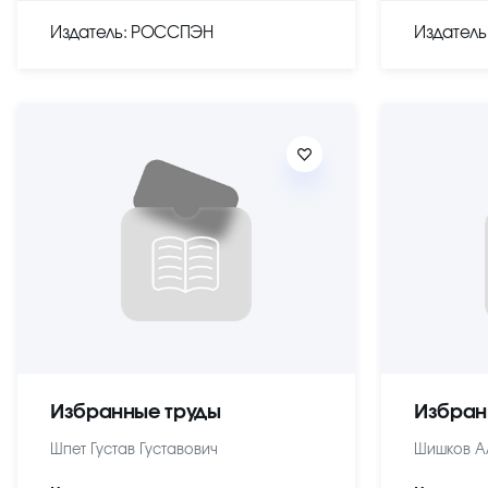
Издатель: РОССПЭН
Издател
Избранные труды
Избран
Шпет Густав Густавович
Шишков А