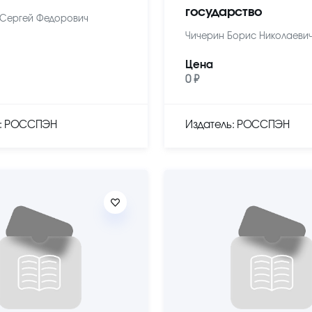
государство
Сергей Федорович
Чичерин Борис Николаеви
Цена
0 ₽
ь: РОССПЭН
Издатель: РОССПЭН