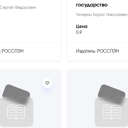
государство
Сергей Федорович
Чичерин Борис Николаеви
Цена
0 ₽
ь: РОССПЭН
Издатель: РОССПЭН