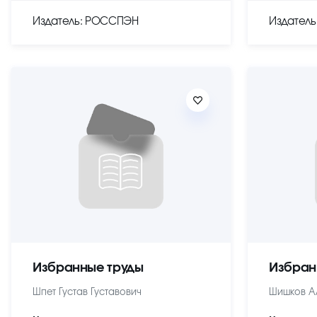
Издатель: РОССПЭН
Издател
Избранные труды
Избран
Шпет Густав Густавович
Шишков А