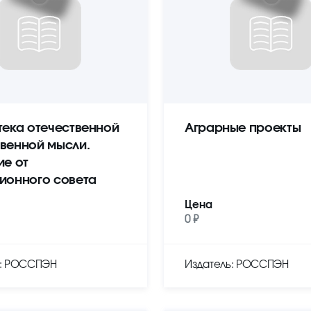
тека отечественной
Аграрные проекты
венной мысли.
ие от
ионного совета
Цена
0 ₽
ь: РОССПЭН
Издатель: РОССПЭН