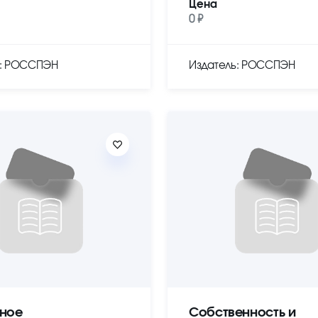
Цена
0 ₽
ь: РОССПЭН
Издатель: РОССПЭН
ное
Собственность и