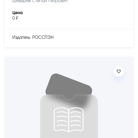
Шевырев Степан Петрович
Цена
0 ₽
Издатель: РОССПЭН