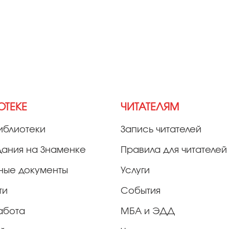
ОТЕКЕ
ЧИТАТЕЛЯМ
иблиотеки
Запись читателей
дания на Знаменке
Правила для читателей
ные документы
Услуги
ти
События
абота
МБА и ЭДД