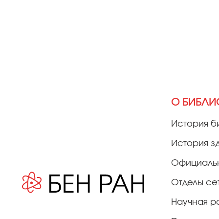
О БИБЛИ
История б
История з
Официаль
Отделы се
Научная р