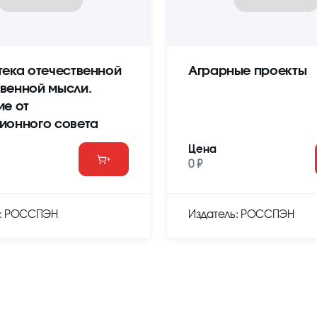
тека отечественной
Аграрные проекты
венной мысли.
ие от
ионного совета
Цена
0 ₽
ь: РОССПЭН
Издатель: РОССПЭН